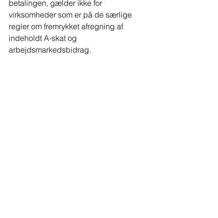
betalingen, gælder ikke for 
virksomheder som er på de særlige 
regler om fremrykket afregning af 
indeholdt A-skat og 
arbejdsmarkedsbidrag. 
Kontakt os hvis du vil vide mere. 
Se alle
Seneste blogindlæg