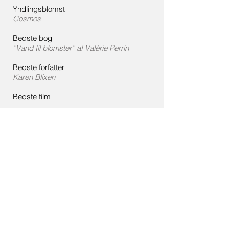
Yndlingsblomst
​Cosmos
Bedste bog
​”Vand til blomster” af Valérie Perrin
Bedste forfatter
​Karen Blixen
Bedste film
​...
Bedste skuespiller
​Trine Dyrholm
Kæledyr
​Ingen endnu
Hvad er grimt
​Misligholdte bygninger
Hvad har du lyst til at købe
​Et stort orangeri